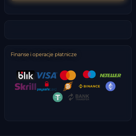
Finanse i operacje płatnicze