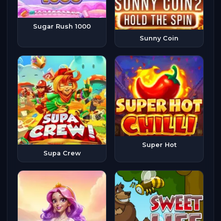
Sugar Rush 1000
Sunny Coin
Super Hot
Supa Crew